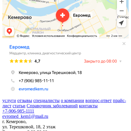
услуги
отзывы
специалисты
о компании
вопрос-ответ
прайс-
лист
статьи
Справочник заболеваний
контакты
+7-906-985-1111
evromed_kem1@mail.ru
г. Кемерово,
ул. Терешковой, 18, 2 этаж