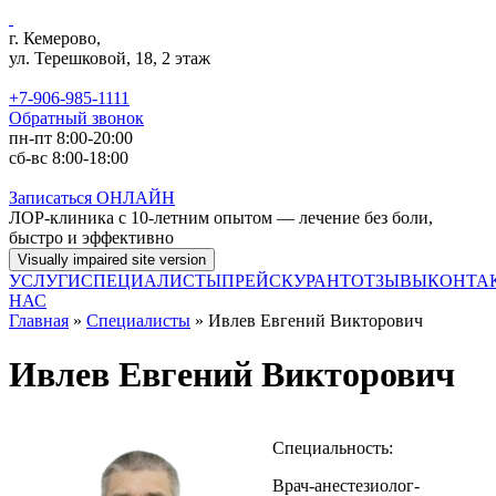
Перейти к основному содержанию
г. Кемерово,
ул. Терешковой, 18, 2 этаж
+7-906-985-1111
Обратный звонок
пн-пт 8:00-20:00
сб-вс 8:00-18:00
Записаться
ОНЛАЙН
ЛОР-клиника с 10-летним опытом — лечение без боли,
быстро и эффективно
УСЛУГИ
СПЕЦИАЛИСТЫ
ПРЕЙСКУРАНТ
ОТЗЫВЫ
КОНТА
НАС
Главная
»
Специалисты
» Ивлев Евгений Викторович
Ивлев Евгений Викторович
Специальность:
Врач-анестезиолог-