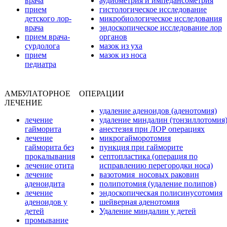
врача
аудиометрия и импедансометрия
прием
гистологическое исследование
детского лор-
микробиологическое исследования
врача
эндоскопическое исследование лор
прием врача-
органов
сурдолога
мазок из уха
прием
мазок из носа
педиатра
АМБУЛАТОРНОЕ
ОПЕРАЦИИ
ЛЕЧЕНИЕ
удаление аденоидов (аденотомия)
лечение
удаление миндалин (тонзиллотомия
гайморита
анестезия при ЛОР операциях
лечение
микрогайморотомия
гайморита без
пункция при гайморите
прокалывания
септопластика (операция по
лечение отита
исправлению перегородки носа)
лечение
вазотомия носовых раковин
аденоидита
полипотомия (удаление полипов)
лечение
эндоскопическая полисинусотомия
аденоидов у
шейверная аденотомия
детей
Удаление миндалин у детей
промывание