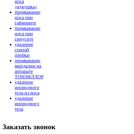
носа
«кукушка»
промывание
носа при
гайморите
промывание
носа при
синусите
удаление
серной
пробки
промывание
миндалин на
аппарате
ТОНЗИЛЛОР
удаление
инородного
тела из носа
удаление
инородного
тела
Заказать звонок