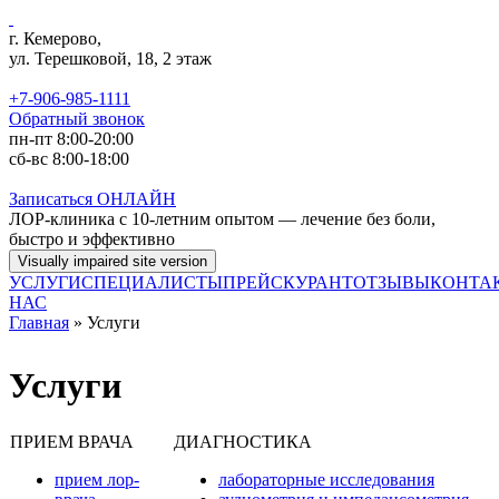
Перейти к основному содержанию
г. Кемерово,
ул. Терешковой, 18, 2 этаж
+7-906-985-1111
Обратный звонок
пн-пт 8:00-20:00
сб-вс 8:00-18:00
Записаться
ОНЛАЙН
ЛОР-клиника с 10-летним опытом — лечение без боли,
быстро и эффективно
УСЛУГИ
СПЕЦИАЛИСТЫ
ПРЕЙСКУРАНТ
ОТЗЫВЫ
КОНТА
НАС
Главная
» Услуги
Услуги
ПРИЕМ ВРАЧА
ДИАГНОСТИ
прием лор-
лабораторные исследования