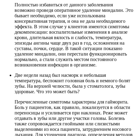
Полностью избавиться от данного заболевания
возможно проведя оперативное удаление миндалин. Это
бывает необходимо, если уже использована
консервативная терапия, и она не дала необходимого
эффекта. В этом случае у клиентов имеются симптомы
декомпенсации: воспалительные изменения в анализе
крови, длительная вялость и слабость, температура,
эпизоды ангины чаще двух раз в год, осложнения на
суставы, почки, сердце. В такой ситуации показано
удаление миндалин, они перестали функционировать
нормально, а стали служить местом постоянного
возникновения инфекции в организме.
Две недели назад был насморк и небольшая
температура, беспокоит головная боль и немного болят
зубы. На верхней челюсти, была у стоматолога, зубы
здоровые. Что это может быть?
Перечисленные симптомы характерны для гайморита.
Боль у пациентов, как правило, локализуется в области
переносицы и усиливается при наклонах. Реже может
отдавать в зубы или другие участки головы. Болезнь
также сопровождается гнойными или слизистыми
выделениями из носа пациента, затруднением носового
дыхания. Для уточнения диагноза, определения методов