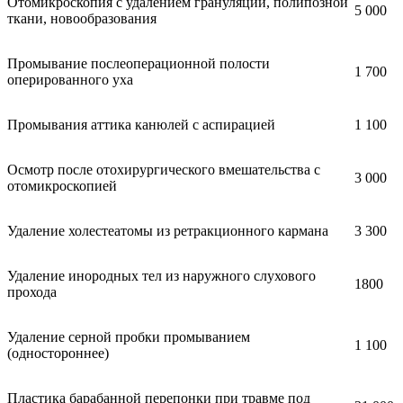
Отомикроскопия с удалением грануляций, полипозной
5 000
ткани, новообразования
Промывание послеоперационной полости
1 700
оперированного уха
Промывания аттика канюлей с аспирацией
1 100
Осмотр после отохирургического вмешательства с
3 000
отомикроскопией
Удаление холестеатомы из ретракционного кармана
3 300
Удаление инородных тел из наружного слухового
1800
прохода
Удаление серной пробки промыванием
1 100
(одностороннее)
Пластика барабанной перепонки при травме под