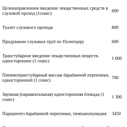
Целенаправленное введение лекарственных средств в
600
слуховой проход (1сеанс)
Туалет слухового прохода
800
Продувание слуховых труб по Политцеру
600
Транстубарное введение лекарственных веществ,
1 000
одностороннее (1 сеанс)
Пневмотранстубарный массаж барабанной перепонки,
700
односторонний (1 сеанс)
Заушная (парамеатальная) односторонняя блокада (1
1 300
сеанс)
Парацентез барабанной перепонки, тимпанопункция
3450