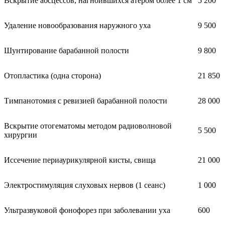
Вскрытие абсцессов, нагноившихся атером более 1 см
5 200
Удаление новообразования наружного уха
9 500
Шунтирование барабанной полости
9 800
Отопластика (одна сторона)
21 850
Тимпанотомия с ревизией барабанной полости
28 000
Вскрытие отогематомы методом радиоволновой
5 500
хирургии
Иссечение периаурикулярной кисты, свища
21 000
Электростимуляция слуховых нервов (1 сеанс)
1 000
Ультразвуковой фонофорез при заболевании уха
600