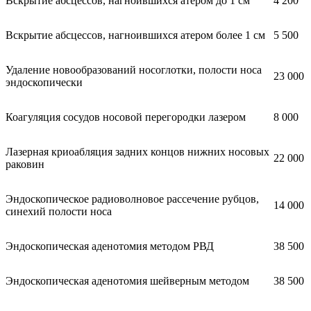
Вскрытие абсцессов, нагноившихся атером до 1 см
4 200
Вскрытие абсцессов, нагноившихся атером более 1 см
5 500
Удаление новообразований носоглотки, полости носа
23 000
эндоскопически
Коагуляция сосудов носовой перегородки лазером
8 000
Лазерная криоабляция задних концов нижних носовых
22 000
раковин
Эндоскопическое радиоволновое рассечение рубцов,
14 000
синехий полости носа
Эндоскопическая аденотомия методом РВД
38 500
Эндоскопическая аденотомия шейверным методом
38 500