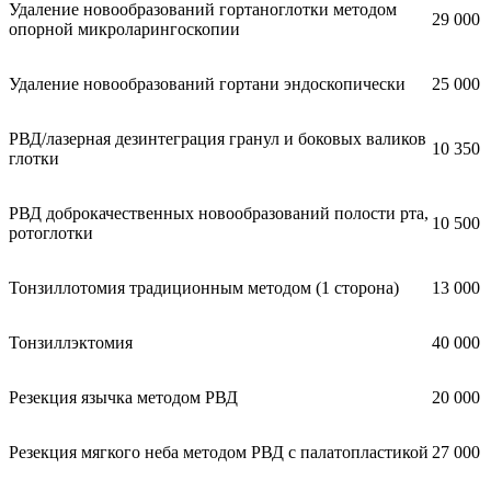
Удаление новообразований гортаноглотки методом
29 000
опорной микроларингоскопии
Удаление новообразований гортани эндоскопически
25 000
РВД/лазерная дезинтеграция гранул и боковых валиков
10 350
глотки
РВД доброкачественных новообразований полости рта,
10 500
ротоглотки
Тонзиллотомия традиционным методом (1 сторона)
13 000
Тонзиллэктомия
40 000
Резекция язычка методом РВД
20 000
Резекция мягкого неба методом РВД с палатопластикой
27 000