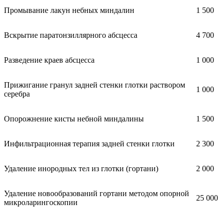
Промывание лакун небных миндалин
1 500
Вскрытие паратонзиллярного абсцесса
4 700
Разведение краев абсцесса
1 000
Прижигание гранул задней стенки глотки раствором
1 000
серебра
Опорожнение кисты небной миндалины
1 500
Инфильтрационная терапия задней стенки глотки
2 300
Удаление инородных тел из глотки (гортани)
2 000
Удаление новообразований гортани методом опорной
25 000
микроларингоскопии