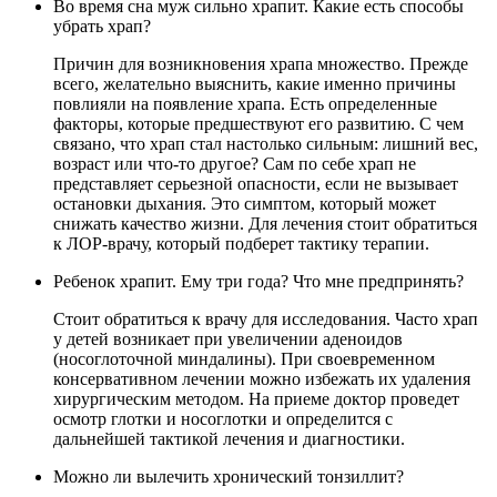
Во время сна муж сильно храпит. Какие есть способы
убрать храп?
Причин для возникновения храпа множество. Прежде
всего, желательно выяснить, какие именно причины
повлияли на появление храпа. Есть определенные
факторы, которые предшествуют его развитию. С чем
связано, что храп стал настолько сильным: лишний вес,
возраст или что-то другое? Сам по себе храп не
представляет серьезной опасности, если не вызывает
остановки дыхания. Это симптом, который может
снижать качество жизни. Для лечения стоит обратиться
к ЛОР-врачу, который подберет тактику терапии.
Ребенок храпит. Ему три года? Что мне предпринять?
Стоит обратиться к врачу для исследования. Часто храп
у детей возникает при увеличении аденоидов
(носоглоточной миндалины). При своевременном
консервативном лечении можно избежать их удаления
хирургическим методом. На приеме доктор проведет
осмотр глотки и носоглотки и определится с
дальнейшей тактикой лечения и диагностики.
Можно ли вылечить хронический тонзиллит?