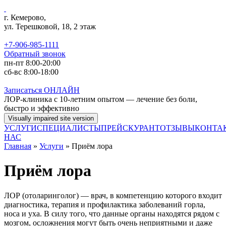
Перейти к основному содержанию
г. Кемерово,
ул. Терешковой, 18, 2 этаж
+7-906-985-1111
Обратный звонок
пн-пт 8:00-20:00
сб-вс 8:00-18:00
Записаться
ОНЛАЙН
ЛОР-клиника с 10-летним опытом — лечение без боли,
быстро и эффективно
УСЛУГИ
СПЕЦИАЛИСТЫ
ПРЕЙСКУРАНТ
ОТЗЫВЫ
КОНТА
НАС
Главная
»
Услуги
» Приём лора
Приём лора
ЛОР (отоларинголог) — врач, в компетенцию которого входит
диагностика, терапия и профилактика заболеваний горла,
носа и уха. В силу того, что данные органы находятся рядом с
мозгом, осложнения могут быть очень неприятными и даже