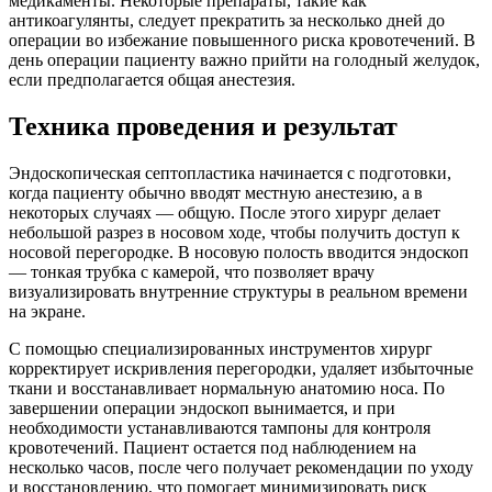
медикаменты. Некоторые препараты, такие как
антикоагулянты, следует прекратить за несколько дней до
операции во избежание повышенного риска кровотечений. В
день операции пациенту важно прийти на голодный желудок,
если предполагается общая анестезия.
Техника проведения и результат
Эндоскопическая септопластика начинается с подготовки,
когда пациенту обычно вводят местную анестезию, а в
некоторых случаях — общую. После этого хирург делает
небольшой разрез в носовом ходе, чтобы получить доступ к
носовой перегородке. В носовую полость вводится эндоскоп
— тонкая трубка с камерой, что позволяет врачу
визуализировать внутренние структуры в реальном времени
на экране.
С помощью специализированных инструментов хирург
корректирует искривления перегородки, удаляет избыточные
ткани и восстанавливает нормальную анатомию носа. По
завершении операции эндоскоп вынимается, и при
необходимости устанавливаются тампоны для контроля
кровотечений. Пациент остается под наблюдением на
несколько часов, после чего получает рекомендации по уходу
и восстановлению, что помогает минимизировать риск