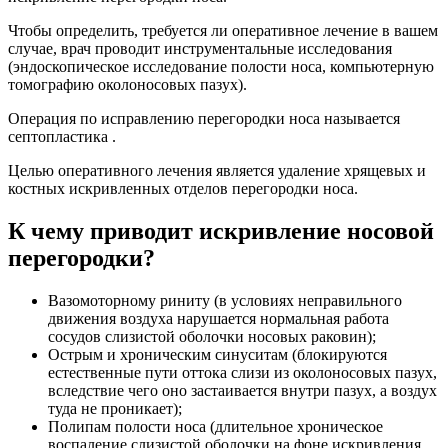
Чтобы определить, требуется ли оперативное лечение в вашем
случае, врач проводит инструментальные исследования
(эндоскопическое исследование полости носа, компьютерную
томографию околоносовых пазух).
Операция по исправлению перегородки носа называется
септопластика .
Целью оперативного лечения является удаление хрящевых и
костных искривленных отделов перегородки носа.
К чему приводит искривление носовой
перегородки?
Вазомоторному риниту (в условиях неправильного
движения воздуха нарушается нормальная работа
сосудов слизистой оболочки носовых раковин);
Острым и хроническим синуситам (блокируются
естественные пути оттока слизи из околоносовых пазух,
вследствие чего оно застаивается внутри пазух, а воздух
туда не проникает);
Полипам полости носа (длительное хроническое
воспаление слизистой оболочки на фоне искривления