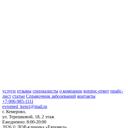
услуги
отзывы
специалисты
о компании
вопрос-ответ
прайс-
лист
статьи
Справочник заболеваний
контакты
+7-906-985-1111
evromed_kem1@mail.ru
г. Кемерово,
ул. Терешковой, 18, 2 этаж
Ежедневно: 8:00-20:00
2026 © ЛОР-клиника «Евромед».