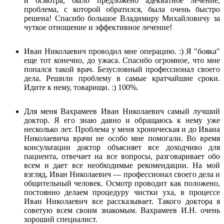
и осмотра, было предложено адекватное лечение,
проблема, с которой обратился, была очень быстро
решена! Спасибо большое Владимиру Михайловичу за
чуткое отношение и эффективное лечение!
Иван Николаевич проводил мне операцию. :) Я "бояка"
еще тот конечно, до ужаса. Спасибо огромное, что мне
попался такой врач. Безусловный профессионал своего
дела. Решили проблему в самые кратчайшие сроки.
Идите к нему, товарищи. :) 100%.
Для меня Вахрамеев Иван Николаевич самый лучший
доктор. Я его знаю давно и обращаюсь к нему уже
несколько лет. Проблема у меня хроническая и до Ивана
Николаевича врачи не особо мне помогали. Во время
консультации доктор объясняет все доходчиво для
пациента, отвечает на все вопросы, разговаривает обо
всем и дает все необходимые рекомендации. На мой
взгляд, Иван Николаевич — профессионал своего дела и
общительный человек. Осмотр проводит как положено,
постоянно делаем процедуру чистки уха, в процессе
Иван Николаевич все рассказывает. Такого доктора я
советую всем своим знакомым. Вахрамеев И.Н. очень
хороший специалист.