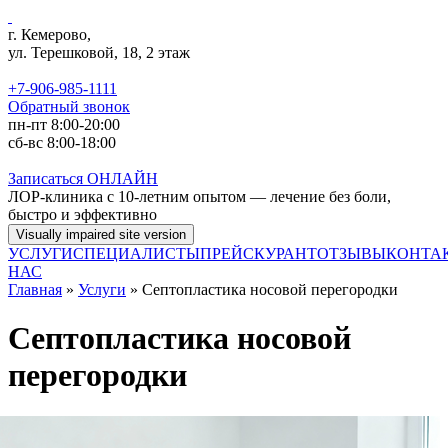
Перейти к основному содержанию
г. Кемерово,
ул. Терешковой, 18, 2 этаж
+7-906-985-1111
Обратный звонок
пн-пт 8:00-20:00
сб-вс 8:00-18:00
Записаться
ОНЛАЙН
ЛОР-клиника с 10-летним опытом — лечение без боли,
быстро и эффективно
УСЛУГИ
СПЕЦИАЛИСТЫ
ПРЕЙСКУРАНТ
ОТЗЫВЫ
КОНТА
НАС
Главная
»
Услуги
» Септопластика носовой перегородки
Септопластика носовой
перегородки