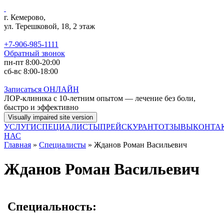
Перейти к основному содержанию
г. Кемерово,
ул. Терешковой, 18, 2 этаж
+7-906-985-1111
Обратный звонок
пн-пт 8:00-20:00
сб-вс 8:00-18:00
Записаться
ОНЛАЙН
ЛОР-клиника с 10-летним опытом — лечение без боли,
быстро и эффективно
УСЛУГИ
СПЕЦИАЛИСТЫ
ПРЕЙСКУРАНТ
ОТЗЫВЫ
КОНТА
НАС
Главная
»
Специалисты
» Жданов Роман Васильевич
Жданов Роман Васильевич
Специальность: