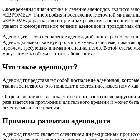
Своевременная диагностика и лечение аденоидов является за
«ЕВРОМЕД». Гипертрофия и воспаление глоточной миндалины (
«ЕВРОМЕД» рассказали о причинах развития заболевания у дет
узнаете о консервативном лечении аденоидов и проводимых оп
Аденоидит — это воспаление аденоидной ткани, расположенной 
Аденоиды имеют важную роль в иммунной системе, помогая ор
проблем, требующих внимания специалистов. В этой статье м
могут помочь избежать этого заболевания.
Что такое аденоидит?
Аденоидит представляет собой воспаление аденоидов, которые
ткани воспаляются, это приводит к состоянию, известному как 
Острый аденоидит возникает внезапно, часто после вирусной
развивается на протяжении длительного времени и может быть 
лечение может отличаться.
Причины развития аденоидита
Аденоидит часто является следствием инфекционных процессов
острому течению. Например, вирусы, вызывающие грипп или ла