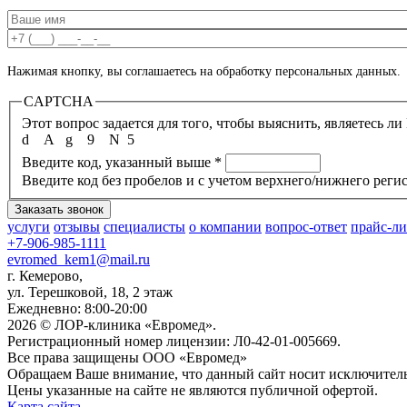
Ваше имя
*
Ваш номер телефона
*
Нажимая кнопку, вы соглашаетесь на обработку персональных данных.
CAPTCHA
d
A
g
9
N
5
Введите код, указанный выше
*
Введите код без пробелов и с учетом верхнего/нижнего регис
услуги
отзывы
специалисты
о компании
вопрос-ответ
прайс-ли
+7-906-985-1111
evromed_kem1@mail.ru
г. Кемерово,
ул. Терешковой, 18, 2 этаж
Ежедневно: 8:00-20:00
2026 © ЛОР-клиника «Евромед».
Регистрационный номер лицензии: Л0-42-01-005669.
Все права защищены ООО «Евромед»
Обращаем Ваше внимание, что данный сайт носит исключител
Цены указанные на сайте не являются публичной офертой.
Карта сайта