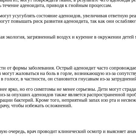
ь течение аденоидита, приводя к гнойным процессам.
 могут усугублять состояние аденоидов, увеличивая ответную р
 могут повышать риск развития аденоидита, так как они ослабл
я экология, загрязненный воздух и курение в окружении детей 
сти от формы заболевания. Острый аденоидит часто сопровожда
могут жаловаться на боль в горле, возникающую из-за сопутств
в голосе, в частности, он становится гнусавым из-за затруднени
нее ярко, но его симптомы не менее серьезны. Дети могут страд
 из-за опухших аденоидов также является распространенной пр
грации бактерий. Кроме того, неприятный запах изо рта и несв
рачу, чтобы избежать осложнений.
вую очередь, врач проводит клинический осмотр и выясняет ана