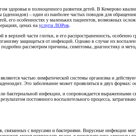
логом здоровья и полноценного развития детей. В Кемерово кв
аденоидов) – один из наиболее частых поводов для обращения 
ей, его особенностях у маленьких пациентов, возможных ослож
ерациях, ценах на
услуги ЛОРов
.
в верхней части глотки, и его распространенность, особенно ср
ганизму защищаться от инфекций. Однако в случае их воспале
ы подробно рассмотрим причины, симптомы, диагностику и метод
 являются частью лимфатической системы организма и действуют
аденоидит. Это заболевание может проявляться в двух формах: о
 или бактериальной инфекции, и сопровождается выраженными с
результатом постоянного воспалительного процесса, затрагивающ
, связанных с вирусами и бактериями. Вирусные инфекции могу
рингит, могут повреждать ткани, в результате чего аденоиды р