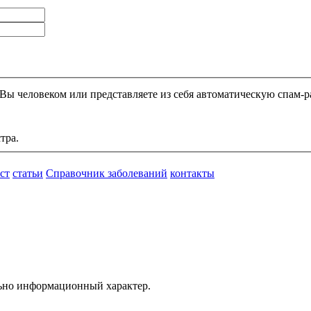
Этот вопрос задается для того, чтобы выяснить, являетесь ли Вы человеком или представляете из себя автоматическую
тра.
ст
статьи
Справочник заболеваний
контакты
ьно информационный характер.