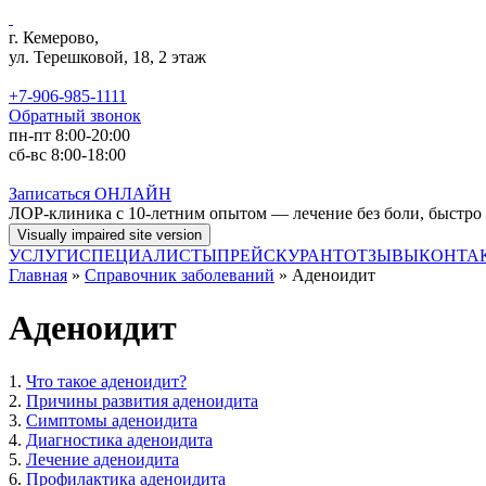
Перейти к основному содержанию
г. Кемерово,
ул. Терешковой, 18, 2 этаж
+7-906-985-1111
Обратный звонок
пн-пт 8:00-20:00
сб-вс 8:00-18:00
Записаться
ОНЛАЙН
ЛОР-клиника с 10-летним опытом — лечение без боли, быстро
УСЛУГИ
СПЕЦИАЛИСТЫ
ПРЕЙСКУРАНТ
ОТЗЫВЫ
КОНТА
Главная
»
Справочник заболеваний
» Аденоидит
Аденоидит
1.
Что такое аденоидит?
2.
Причины развития аденоидита
3.
Симптомы аденоидита
4.
Диагностика аденоидита
5.
Лечение аденоидита
6.
Профилактика аденоидита