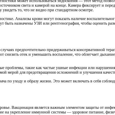
агностики может использоваться эндоскопия — этот метод позвол
источником света и камерой на конце. Камера фиксирует и пере
у увидеть то, что не видно при стандартном осмотре.
остике. Анализы крови могут показать наличие воспалительног
ут быть назначены УЗИ или рентгенография, чтобы оценить разм
х случаях предпочтительно придерживаться консервативной тер
ют снизить отек и уменьшить воспаление, что облегчает дыхан
ые проблемы, такие как частые ушные инфекции или нарушения 
одимой мерой для предотвращения осложнений и улучшения качест
ача по уходу и образу жизни. Это может включать в себя соблю
оровье. Вакцинация является важным элементом защиты от инфек
ние на укрепление иммунной системы — здоровое питание, физич