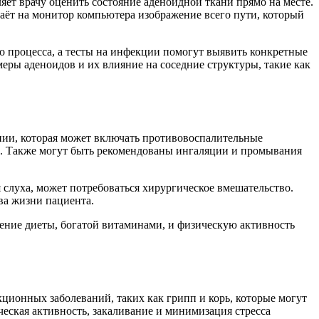
яет врачу оценить состояние аденоидной ткани прямо на месте.
даёт на монитор компьютера изображение всего пути, который
о процесса, а тесты на инфекции помогут выявить конкретные
еры аденоидов и их влияние на соседние структуры, такие как
апии, которая может включать противовоспалительные
ие. Также могут быть рекомендованы ингаляции и промывания
слуха, может потребоваться хирургическое вмешательство.
ва жизни пациента.
дение диеты, богатой витаминами, и физическую активность
ционных заболеваний, таких как грипп и корь, которые могут
еская активность, закаливание и минимизация стресса