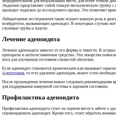
затруднительном для визуализации месте, для более точной ди
Эндоскоп представляет собой тонкую металлическую трубку с 
проходит эндоскоп до исследуемого органа. Это позволяет врач
Лабораторные исследования также играют важную роль в диагн
возбудители, вызывающие аденоидит. В некоторых случаях мог
слуховые трубы и пазухи.
Лечение аденоидита
Лечение аденоидита зависит от его формы и тяжести. В остры
препараты и антигистаминные средства. Эти лекарства помога
носа для улучшения состояния слизистой оболочки.
Если аденоидит становится хроническим или вызывает серьезн
Аденотомия
, то есть удаление аденоидов, может стать необх
После прохождения лечения важно следовать рекомендациям вр
для поддержания иммунной системы в хорошем состоянии.
Профилактика аденоидита
Профилактика аденоидита стоит на первом месте в заботе о зд
спровоцировать аденоидит. Кроме того, стоит обратить внима