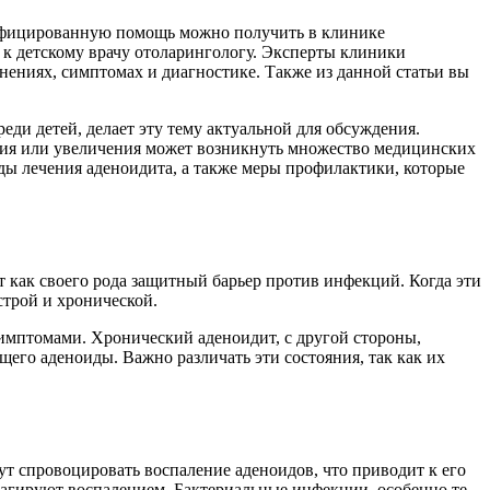
алифицированную помощь можно получить в клинике
к детскому врачу отоларингологу. Эксперты клиники
нениях, симптомах и диагностике. Также из данной статьи вы
еди детей, делает эту тему актуальной для обсуждения.
ния или увеличения может возникнуть множество медицинских
ы лечения аденоидита, а также меры профилактики, которые
 как своего рода защитный барьер против инфекций. Когда эти
строй и хронической.
имптомами. Хронический аденоидит, с другой стороны,
его аденоиды. Важно различать эти состояния, так как их
т спровоцировать воспаление аденоидов, что приводит к его
еагируют воспалением. Бактериальные инфекции, особенно те,