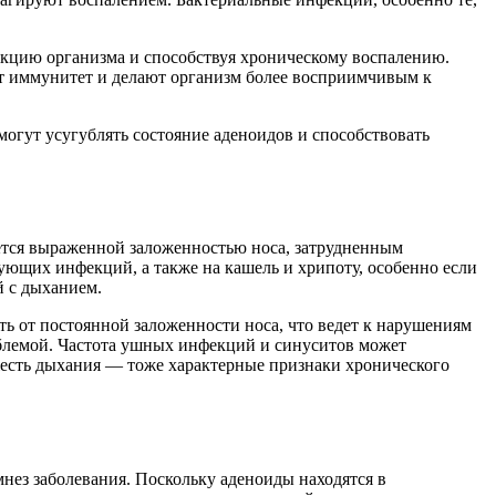
еакцию организма и способствуя хроническому воспалению.
яют иммунитет и делают организм более восприимчивым к
могут усугублять состояние аденоидов и способствовать
ется выраженной заложенностью носа, затрудненным
ующих инфекций, а также на кашель и хрипоту, особенно если
й с дыханием.
ать от постоянной заложенности носа, что ведет к нарушениям
облемой. Частота ушных инфекций и синуситов может
ежесть дыхания — тоже характерные признаки хронического
мнез заболевания. Поскольку аденоиды находятся в