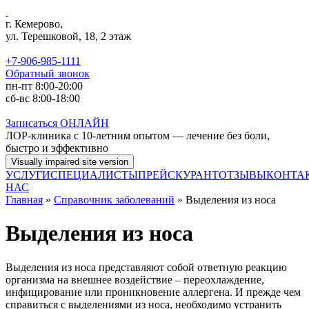
Перейти к основному содержанию
г. Кемерово,
ул. Терешковой, 18, 2 этаж
+7-906-985-1111
Обратный звонок
пн-пт 8:00-20:00
сб-вс 8:00-18:00
Записаться
ОНЛАЙН
ЛОР-клиника с 10-летним опытом — лечение без боли,
быстро и эффективно
УСЛУГИ
СПЕЦИАЛИСТЫ
ПРЕЙСКУРАНТ
ОТЗЫВЫ
КОНТА
НАС
Главная
»
Справочник заболеваний
» Выделения из носа
Выделения из носа
Выделения из носа представляют собой ответную реакцию
организма на внешнее воздействие – переохлаждение,
инфицирование или проникновение аллергена.
И прежде чем
справиться с выделениями из носа, необходимо устранить