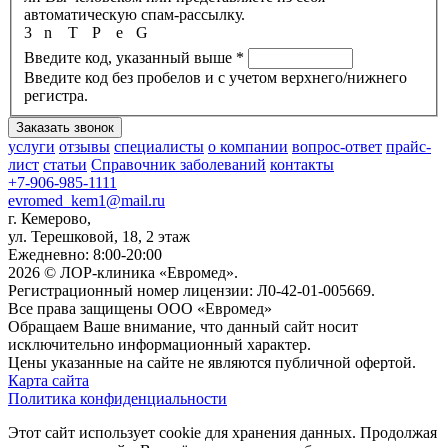
автоматическую спам-рассылку.
3
n
T
P
e
G
Введите код, указанный выше
*
Введите код без пробелов и с учетом верхнего/нижнего
регистра.
услуги
отзывы
специалисты
о компании
вопрос-ответ
прайс-
лист
статьи
Справочник заболеваний
контакты
+7-906-985-1111
evromed_kem1@mail.ru
г. Кемерово,
ул. Терешковой, 18, 2 этаж
Ежедневно: 8:00-20:00
2026 © ЛОР-клиника «Евромед».
Регистрационный номер лицензии: Л0-42-01-005669.
Все права защищены ООО «Евромед»
Обращаем Ваше внимание, что данный сайт носит
исключительно информационный характер.
Цены указанные на сайте не являются публичной офертой.
Карта сайта
Политика конфиденциальности
Этот сайт использует cookie для хранения данных. Продолжая